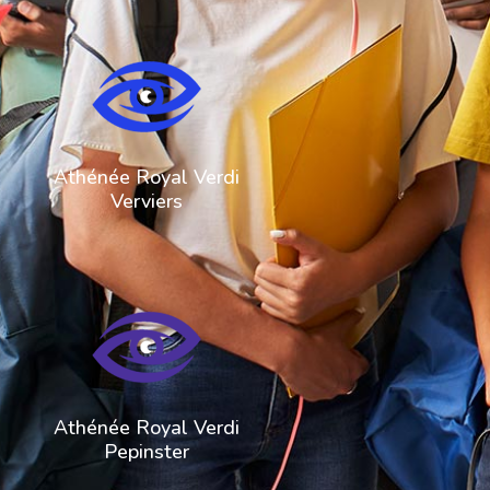
087 32 43 60
direction@arverdi.be
Athénée Royal Verdi
Verviers
087 46 98 38
commis.pepinster@arverdi.be
Athénée Royal Verdi
Pepinster