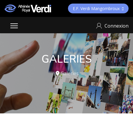
E.F. Verdi Mangombroux
Connexion
GALERIES
Galeries