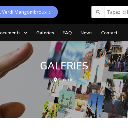
F. Verdi Mangombroux
ocuments
Galeries
FAQ
News
Contact
GALERIES
Galeries