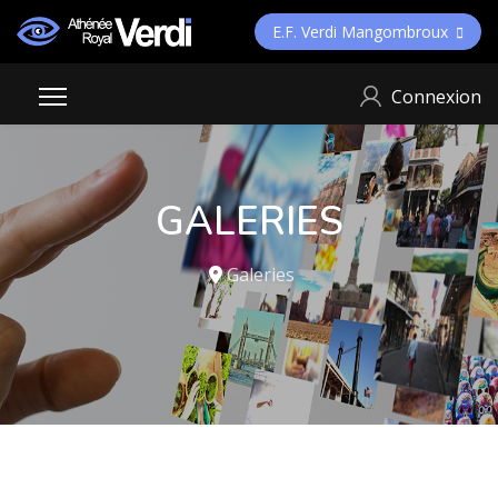
E.F. Verdi Mangombroux
Connexion
GALERIES
Galeries