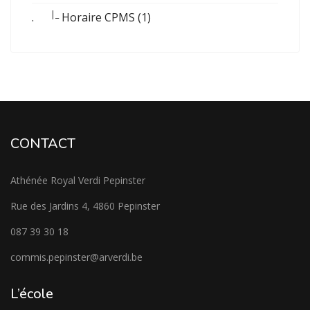
|_
.
Horaire CPMS (1)
CONTACT
Athénée Royal Verdi Pepinster
Rue des Jardins 4, 4860 Pepinster
087 39 30 18
commis.pepinster@arverdi.be
L’école