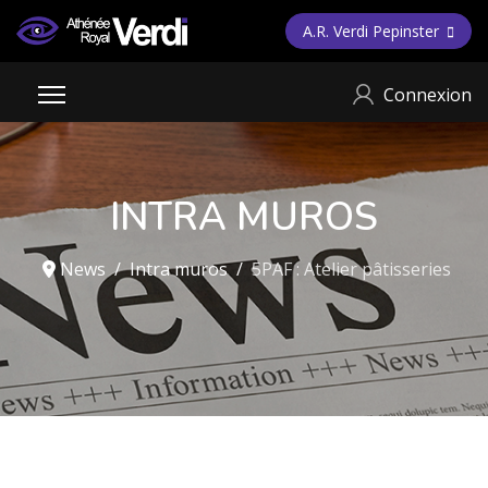
A.R. Verdi Pepinster
Connexion
INTRA MUROS
News
Intra muros
5PAF : Atelier pâtisseries