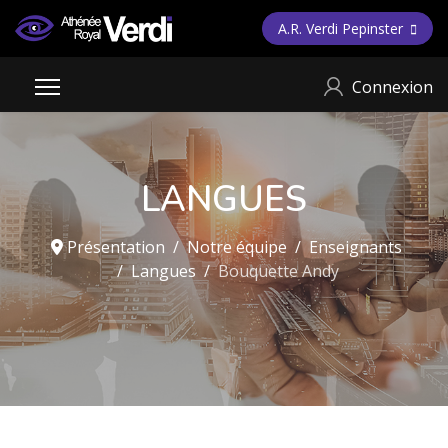
A.R. Verdi Pepinster
Connexion
LANGUES
Présentation
Notre équipe
Enseignants
Langues
Bouquette Andy