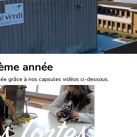
 5ème année
ée grâce à nos capsules vidéos ci-dessous.