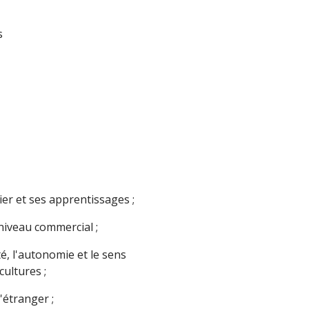
s
er et ses apprentissages ;
niveau commercial ;
é, l'autonomie et le sens
ultures ;
'étranger ;