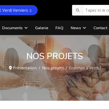
R. Verdi Verviers
Documents
Galerie
FAQ
News
Contact
NOS PROJETS
Présentation
Nos projets
Erasmus à Verdi ?