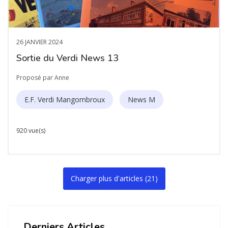
26 JANVIER 2024
Sortie du Verdi News 13
Proposé par Anne
E.F. Verdi Mangombroux
News M
920 vue(s)
Charger plus d'articles
(
21
)
Derniers Articles