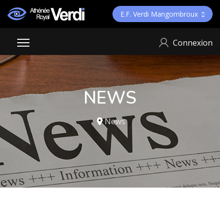
E.F. Verdi Mangombroux
Connexion
NEWS
News