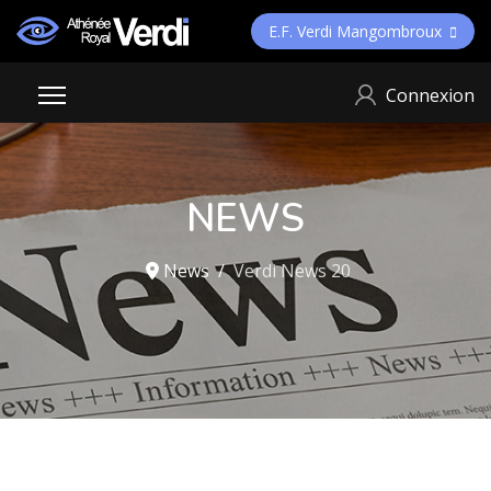
E.F. Verdi Mangombroux
Connexion
NEWS
News
Verdi News 20